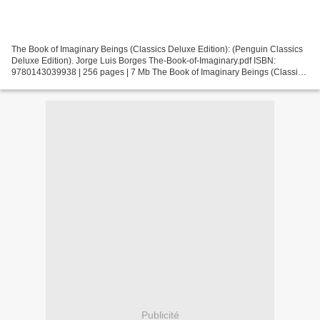
The Book of Imaginary Beings (Classics Deluxe Edition): (Penguin Classics
Deluxe Edition). Jorge Luis Borges The-Book-of-Imaginary.pdf ISBN:
9780143039938 | 256 pages | 7 Mb The Book of Imaginary Beings (Classics
Deluxe Edition): (Penguin Classics Deluxe...
Publicité