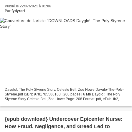
Publié le 22/07/2021 à 01:06
Par
fydyreri
Dayglo!: The Poly Styrene Story. Celeste Bell, Zoe Howe Dayglo-The-Poly-
Styrene.pdf ISBN: 9781785586163 | 208 pages | 6 Mb Dayglo!: The Poly
Styrene Story Celeste Bell, Zoe Howe Page: 208 Format: pdf, ePub, fb2,
mobi ISBN: 9781785586163 Publisher: Omnibus...
{epub download} Undercover Epicenter Nurse:
How Fraud, Negligence, and Greed Led to