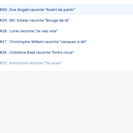
#30 : Eve Angeli raconte "Avant de partir"
#29 : MC Solaar raconte "Bouge de là"
28 : Lorie raconte "Je vais vite"
#27 : Christophe Willem raconte "Jacques a dit"
#26 : Chimène Badi raconte "Entre nous"
#25 : Indochine raconte "3e sexe"
#24 : Zaho raconte "C'est chelou"
#23 : Patrick Bruel raconte "Au café des délices"
#22 : Kyo raconte "Le chemin"
#21 : Nolwenn Leroy raconte "Cassé"
#20 : Patrick Hernandez raconte "Born to be alive"
#19 : Lorie raconte "Près de moi"