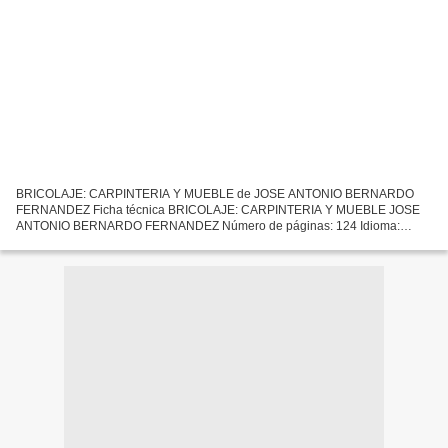
BRICOLAJE: CARPINTERIA Y MUEBLE de JOSE ANTONIO BERNARDO
FERNANDEZ Ficha técnica BRICOLAJE: CARPINTERIA Y MUEBLE JOSE
ANTONIO BERNARDO FERNANDEZ Número de páginas: 124 Idioma:
CASTELLANO Formatos: Pdf, ePub, MOBI, FB2 ISBN: 9788428399067
Editorial: S.A....