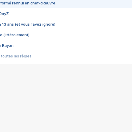
nsformé l’ennui en chef-d’œuvre
 DayZ
 a 13 ans (et vous l'avez ignoré)
e (littéralement)
im Rayan
 toutes les règles
s les jeux vidéo
us choquant de Rockstar ? - Le scandale BULLY
e plus moche de Steam
du RÊVE tourne au CAUCHEMAR
pendant 8 heures
it… à tort
umiliés par un jeu vidéo