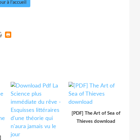
ur à l'accueil
[PDF] The Art of Sea of
Thieves download
]