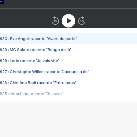
#30 : Eve Angeli raconte "Avant de partir"
#29 : MC Solaar raconte "Bouge de là"
28 : Lorie raconte "Je vais vite"
#27 : Christophe Willem raconte "Jacques a dit"
#26 : Chimène Badi raconte "Entre nous"
#25 : Indochine raconte "3e sexe"
#24 : Zaho raconte "C'est chelou"
#23 : Patrick Bruel raconte "Au café des délices"
#22 : Kyo raconte "Le chemin"