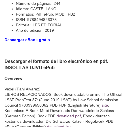
Número de páginas: 244
Idioma: CASTELLANO
Formatos: Pdf, ePub, MOBI, FB2
ISBN: 9788494826375
Editorial: LES EDITORIAL
Año de edición: 2019
Descargar eBook gratis
Descargar el formato de libro electrónico en pdf.
INSÓLITAS DJVU ePub
Overview
Vexel (Fani Álvarez)
LIBROS RELACIONADOS: Book downloadable online The Official
LSAT PrepTest 87: (June 2019 LSAT) by Law School Admission
Council 9780999658062 PDB PDF (English literature)
site
,
Kostenlose E-Book-Mobi-Downloads Das wandelnde Schloss
(German Edition) iBook PDF
download pdf
, Ebook deutsch
kostenlos downloaden Die Schwarze Katze - Regelwerk PDB
ePub (German Edition)
download link
,